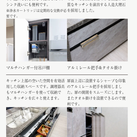
シンク洗いにも便利です。
質なキッチンを演出する人造大理石
を採用しました。
※浄水カートリッジは定期的な交換が必
要です。
マルチハンガー付吊戸棚
アルミレール把手&タオル掛け
キッチン上部の空いた空間を有効活
扉面上辺に設置するシャープな印象
用した収納スペースです。調理器具
のアルミレール把手を採用しまし
もマルチハンガーを使って収納で
た。扉の開閉をスムーズにします。
き、キッチンを広々と使えます。
またタオル掛けを設置できるので便
利です。