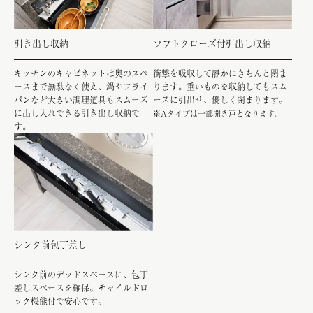
引き出し収納
ソフトクローズ付引出し収納
キッチンのキャビネットは奥のスペ
衝撃を吸収して静かにきちんと閉ま
ースまで無駄なく使え、鍋やフライ
ります。重いものを収納してもスム
パンなど大きい調理道具もスムーズ
ーズに引出せ、優しく閉まります。
に出し入れできる引き出し収納で
※Aタイプは一部開き戸となります。
す。
シンク前包丁差し
シンク前のデッドスペースに、包丁
差しスペースを確保。チャイルドロ
ック機能付で安心です。