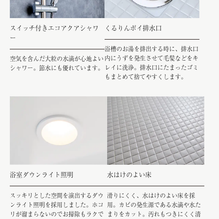
スイッチ付きエコアクアシャワ
くるりんポイ排水口
ー
浴槽のお湯を排出する時に、排水口
内にうずを発生させて毛髪などをキ
空気を含んだ大粒の水滴が心地よい
レイに洗浄。排水口にたまったゴミ
シャワー。節水にも優れています。
もまとめて捨てやすくします。
浴室ダウンライト照明
水はけのよい床
スッキリとした空間を演出するダウ
滑りにくく、水はけのよい床を採
ンライト照明を採用しました。ホコ
用。カビの発生源である水滴や水た
リが溜まらないのでお掃除もラクで
まりをカット。汚れもつきにくく清