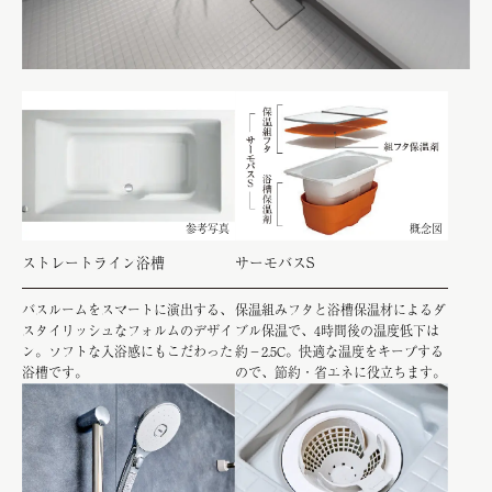
参考写真
概念図
ストレートライン浴槽
サーモバスS
バスルームをスマートに演出する、
保温組みフタと浴槽保温材によるダ
スタイリッシュなフォルムのデザイ
ブル保温で、4時間後の温度低下は
ン。ソフトな入浴感にもこだわった
約−2.5C。快適な温度をキープする
浴槽です。
ので、節約・省エネに役立ちます。