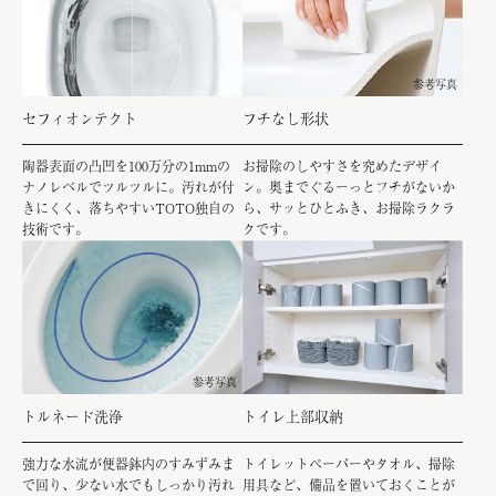
参考写真
セフィオンテクト
フチなし形状
陶器表面の凸凹を100万分の1mmの
お掃除のしやすさを究めたデザイ
ナノレベルでツルツルに。汚れが付
ン。奥までぐるーっとフチがないか
きにくく、落ちやすいTOTO独自の
ら、サッとひとふき、お掃除ラクラ
技術です。
クです。
参考写真
トルネード洗浄
トイレ上部収納
強力な水流が便器鉢内のすみずみま
トイレットペーパーやタオル、掃除
で回り、少ない水でもしっかり汚れ
用具など、備品を置いておくことが