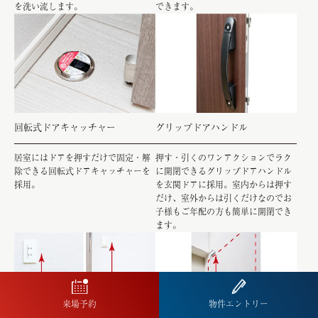
を洗い流します。
できます。
回転式ドアキャッチャー
グリップドアハンドル
居室にはドアを押すだけで固定・解
押す・引くのワンアクションでラク
除できる回転式ドアキャッチャーを
に開閉できるグリップドアハンドル
採用。
を玄関ドアに採用。室内からは押す
だけ、室外からは引くだけなのでお
子様もご年配の方も簡単に開閉でき
ます。
来場予約
物件エントリー