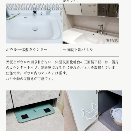
便利です。
参考写真
ボウル一体型カウンター
三面鏡下部パネル
天板とボウルの継ぎ目がない一体型
洗面化粧台の三面鏡下部には、清掃
のカウンタートップ。高級感溢れる
性に優れたパネルを設置していま
仕様です。ボウル内のデッキには濡
す。
れた小物の仮置きが可能です。