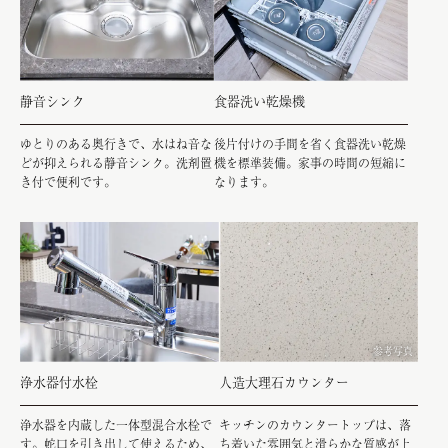
静音シンク
食器洗い乾燥機
ゆとりのある奥行きで、水はね音な
後片付けの手間を省く食器洗い乾燥
どが抑えられる静音シンク。洗剤置
機を標準装備。家事の時間の短縮に
き付で便利です。
なります。
参考写真
浄水器付水栓
人造大理石カウンター
浄水器を内蔵した一体型混合水栓で
キッチンのカウンタートップは、落
す。蛇口を引き出して使えるため、
ち着いた雰囲気と滑らかな質感が上